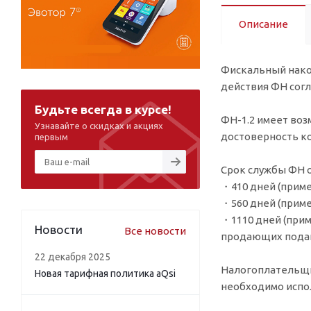
Описание
Фискальный накоп
действия ФН согл
Будьте всегда в курсе!
ФН-1.2 имеет во
Узнавайте о скидках и акциях
достоверность к
первым
Срок службы ФН 
・410 дней (приме
・560 дней (приме
・1110 дней (приме
Новости
Все новости
продающих пода
22 декабря 2025
Налогоплательщи
Новая тарифная политика aQsi
необходимо испол