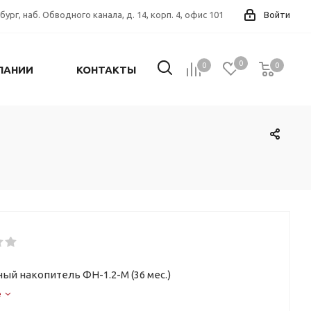
бург, наб. Обводного канала, д. 14, корп. 4, офис 101
Войти
0
0
0
0
ПАНИИ
КОНТАКТЫ
ый накопитель ФН-1.2-М (36 мес.)
е