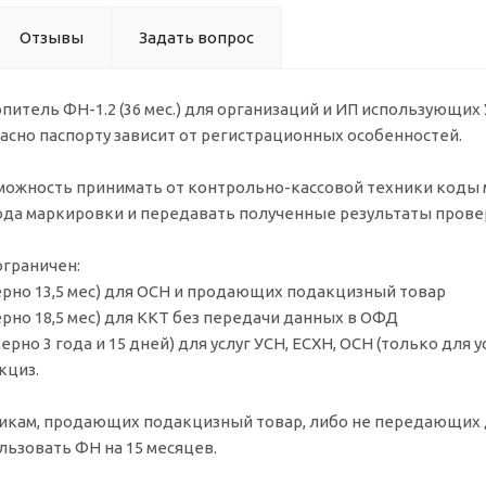
Отзывы
Задать вопрос
итель ФН-1.2 (36 мес.) для организаций и ИП использующих У
асно паспорту зависит от регистрационных особенностей.
зможность принимать от контрольно-кассовой техники коды 
ода маркировки и передавать полученные результаты прове
ограничен:
рно 13,5 мес) для ОСН и продающих подакцизный товар
рно 18,5 мес) для ККТ без передачи данных в ОФД
рно 3 года и 15 дней) для услуг УСН, ЕСХН, ОСН (только для 
кциз.
кам, продающих подакцизный товар, либо не передающих 
ьзовать ФН на 15 месяцев.